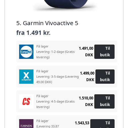
5. Garmin Vivoactive 5
fra
1.491 kr.
På lager
1.491,00
Til
Levering: 1-2 dage
(Gratis
DKK
butik
levering)
På lager
1.499,00
Til
Levering: 3-5 dage
(Levering
DKK
butik
49.00 DKK)
På lager
1.510,00
Til
Levering: 4-5 dage
(Gratis
DKK
butik
levering)
På lager
1.543,53
Til
(Levering 33.87