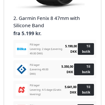
2. Garmin Fenix 8 47mm with
Silicone Band
fra
5.199 kr.
På lager
5.199,00
Til
Levering: 2 dage
(Levering
DKK
butik
49.00 DKK)
På lager
5.350,00
Til
(Levering 49.00
DKK
butik
DKK)
På lager
5.641,00
Til
Levering: 4-5 dage
(Gratis
DKK
butik
levering)