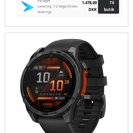
På lager
1.478,00
Til
Levering: 1-2 dage
(Gratis
DKK
butik
levering)