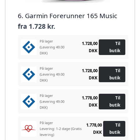
6. Garmin Forerunner 165 Music
fra
1.728 kr.
På lager
1.728,00
Til
(Levering 49.00
DKK
butik
DKK)
På lager
1.728,00
Til
(Levering 49.00
DKK
butik
DKK)
På lager
1.778,00
Til
(Levering 49.00
DKK
butik
DKK)
På lager
1.778,00
Til
Levering: 1-2 dage
(Gratis
DKK
butik
levering)