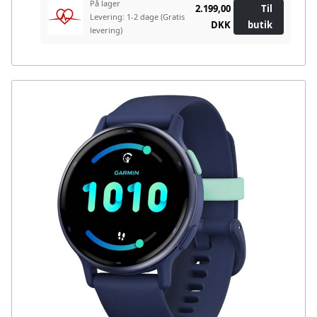
På lager
2.199,00
Til
Levering: 1-2 dage
(Gratis
DKK
butik
levering)