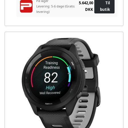
På lager
5.642,00
Til
Levering: 5-6 dage
(Gratis
DKK
butik
levering)