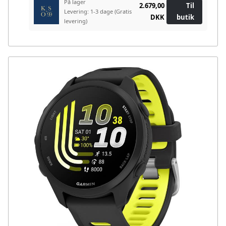
På lager
2.679,00
Til
Levering: 1-3 dage
(Gratis
DKK
butik
levering)